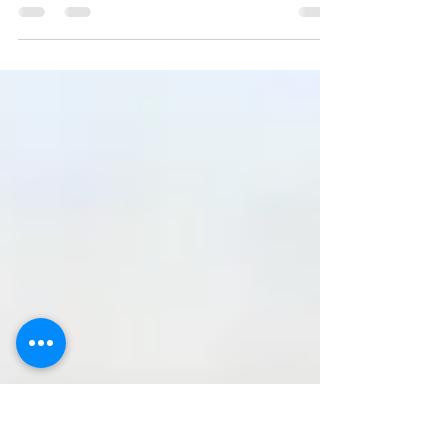
Michelle
Nov 24, 2019
2 min read
Can a Solar System Protect You
from Power Outages?